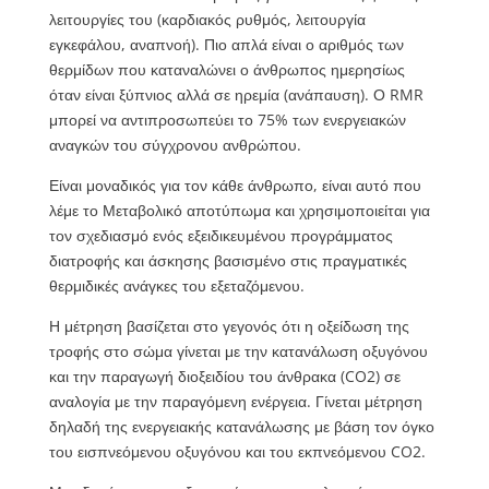
λειτουργίες του (καρδιακός ρυθμός, λειτουργία
εγκεφάλου, αναπνοή). Πιο απλά είναι ο αριθμός των
θερμίδων που καταναλώνει ο άνθρωπος ημερησίως
όταν είναι ξύπνιος αλλά σε ηρεμία (ανάπαυση). Ο RMR
μπορεί να αντιπροσωπεύει το 75% των ενεργειακών
αναγκών του σύγχρονου ανθρώπου.
Είναι μοναδικός για τον κάθε άνθρωπο, είναι αυτό που
λέμε το Μεταβολικό αποτύπωμα και χρησιμοποιείται για
τον σχεδιασμό ενός εξειδικευμένου προγράμματος
διατροφής και άσκησης βασισμένο στις πραγματικές
θερμιδικές ανάγκες του εξεταζόμενου.
Η μέτρηση βασίζεται στο γεγονός ότι η οξείδωση της
τροφής στο σώμα γίνεται με την κατανάλωση οξυγόνου
και την παραγωγή διοξειδίου του άνθρακα (CO2) σε
αναλογία με την παραγόμενη ενέργεια. Γίνεται μέτρηση
δηλαδή της ενεργειακής κατανάλωσης με βάση τον όγκο
του εισπνεόμενου οξυγόνου και του εκπνεόμενου CO2.