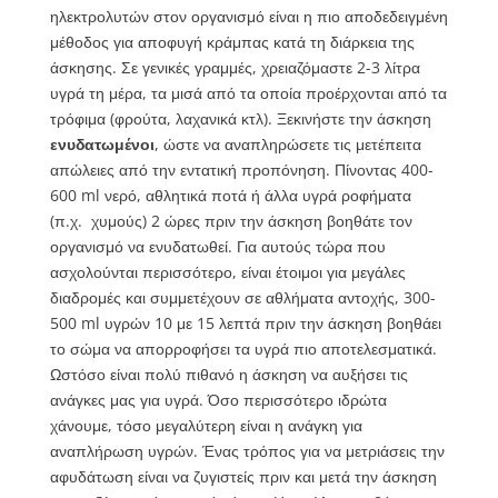
ηλεκτρολυτών στον οργανισμό είναι η πιο αποδεδειγμένη
μέθοδος για αποφυγή κράμπας κατά τη διάρκεια της
άσκησης. Σε γενικές γραμμές, χρειαζόμαστε 2-3 λίτρα
υγρά τη μέρα, τα μισά από τα οποία προέρχονται από τα
τρόφιμα (φρούτα, λαχανικά κτλ). Ξεκινήστε την άσκηση
ενυδατωμένοι
, ώστε να αναπληρώσετε τις μετέπειτα
απώλειες από την εντατική προπόνηση. Πίνοντας 400-
600 ml νερό, αθλητικά ποτά ή άλλα υγρά ροφήματα
(π.χ. χυμούς) 2 ώρες πριν την άσκηση βοηθάτε τον
οργανισμό να ενυδατωθεί. Για αυτούς τώρα που
ασχολούνται περισσότερο, είναι έτοιμοι για μεγάλες
διαδρομές και συμμετέχουν σε αθλήματα αντοχής, 300-
500 ml υγρών 10 με 15 λεπτά πριν την άσκηση βοηθάει
το σώμα να απορροφήσει τα υγρά πιο αποτελεσματικά.
Ωστόσο είναι πολύ πιθανό η άσκηση να αυξήσει τις
ανάγκες μας για υγρά. Όσο περισσότερο ιδρώτα
χάνουμε, τόσο μεγαλύτερη είναι η ανάγκη για
αναπλήρωση υγρών. Ένας τρόπος για να μετριάσεις την
αφυδάτωση είναι να ζυγιστείς πριν και μετά την άσκηση