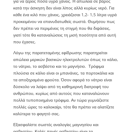
για να ξέρεις πόσα υγρά χάνεις. Η απώλεια σε βάρος
κατά την άσκηση δεν είναι λίπος αλλά κυρίως νερό. Για
κάθε ένα κιλό που χάνεις, χρειάζεσαι 1,2- 1,5 λίτρα υγρά
προκειμένου να επανυδατωθείς σωστά. Θυμήσου πως
δεν πρέπει να περιμένεις τη στιγμή που θα διψάσεις,
γιατί τότε θα καταναλώσεις τη μισή ποσότητα από αυτή
που έχασες.
Λόγω της παρατεταμένης εφίδρωσης παρατηρείται
απώλεια μερικών βασικών ηλεκτρολυτών όπως το κάλιο,
το νάτριο, το ασβέστιο και το μαγνήσιο. Τρόφιμα
πλούσια σε κάλιο είναι οι μπανάνες, τα πορτοκάλια και
τα αποξηραμένα φρούτα. Όσον αφορά το νάτριο είναι
δύσκολο να λείψει από τη καθημερινή διατροφή του
ανθρώπου, κυρίως από αυτούς που καταναλώνουν
πολλά τυποποιημένα τρόφιμα. Αν τώρα γυμνάζεστε
πολλές ώρες το καλοκαίρι, τότε θα πρέπει να αλατίζετε
καλύτερα το φαγητό σας.
Εξασφαλίστε σωστές αναλογίες μαγνησίου και
ασβεστίου. Καλές πηγές ασβεστίου είναι τα